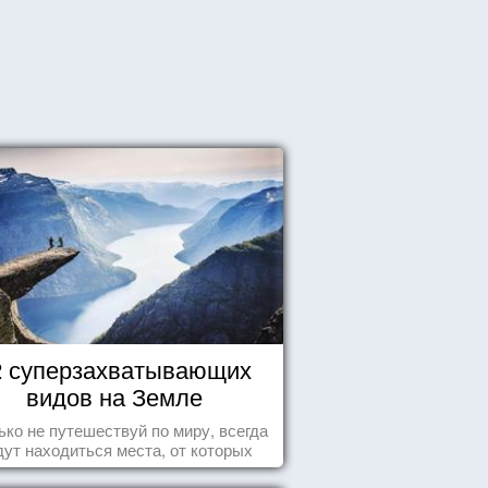
2 суперзахватывающих
видов на Земле
ько не путешествуй по миру, всегда
дут находиться места, от которых
хватывает дух и кружится голова...