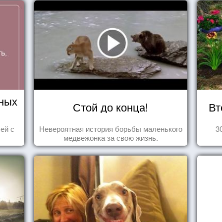
ных
Стой до конца!
Вт
ей с
Невероятная история борьбы маленького
3
медвежонка за свою жизнь.