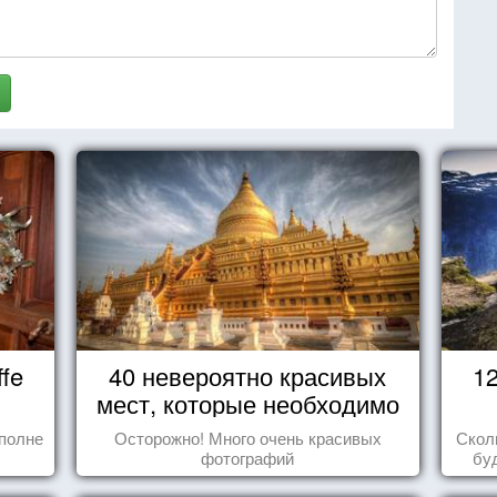
fe
40 невероятно красивых
1
мест, которые необходимо
увидеть пока вы живы
полне
Осторожно! Много очень красивых
Скол
фотографий
бу
пере