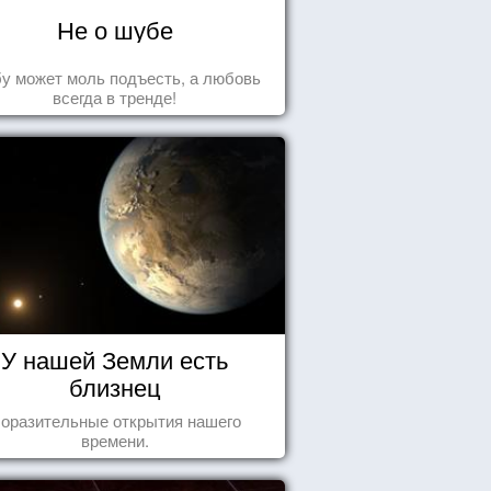
Не о шубе
у может моль подъесть, а любовь
всегда в тренде!
У нашей Земли есть
близнец
оразительные открытия нашего
времени.