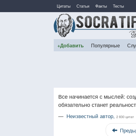
Цитаты
Статьи
Факты
Тесты
+Добавить
Популярные
Слу
Все начинается с мыслей: соз
обязательно станет реальнос
—
Неизвестный автор,
2 830 цитат
Преды