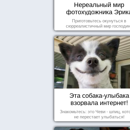
Нереальный мир
фотохудожника Эрик
Йоханссона
Приготовьтесь окунуться в
сюрреалистичный мир господи
Йоханссона
Эта собака-улыбака
взорвала интернет!
Знакомьтесь: это Чеви - шпиц, ко
не перестает улыбаться!