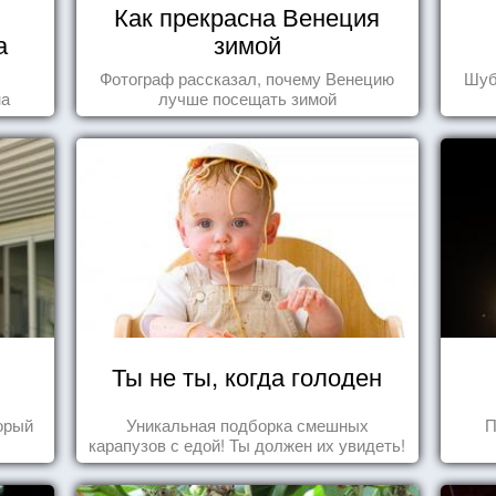
Как прекрасна Венеция
а
зимой
Фотограф рассказал, почему Венецию
Шуб
на
лучше посещать зимой
Ты не ты, когда голоден
торый
Уникальная подборка смешных
П
карапузов с едой! Ты должен их увидеть!