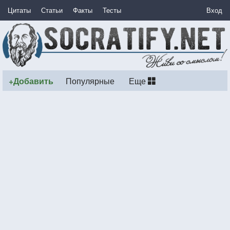
Цитаты
Статьи
Факты
Тесты
Вход
+Добавить
Популярные
Еще