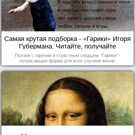
Самая крутая подборка - «Гарики» Игоря
Губермана. Читайте, получайте
удовольствие!
Поэзия с горячим и страстным сердцем. "Гарики" -
потрясающая форма для всех случаев жизни.