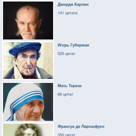
Джордж Карлин
141 цитата
Игорь Губерман
525 цитат
Мать Тереза
66 цитат
Франсуа де Ларошфуко
350 цитат