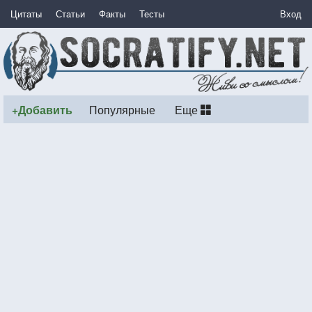
Цитаты
Статьи
Факты
Тесты
Вход
+Добавить
Популярные
Еще