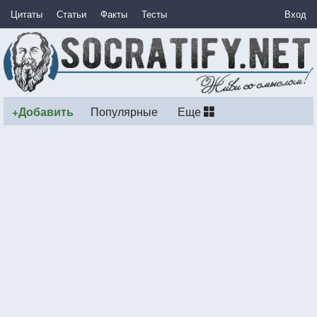
Цитаты
Статьи
Факты
Тесты
Вход
+Добавить
Популярные
Еще