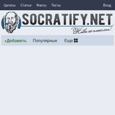
Цитаты
Статьи
Факты
Тесты
Вход
+Добавить
Популярные
Еще