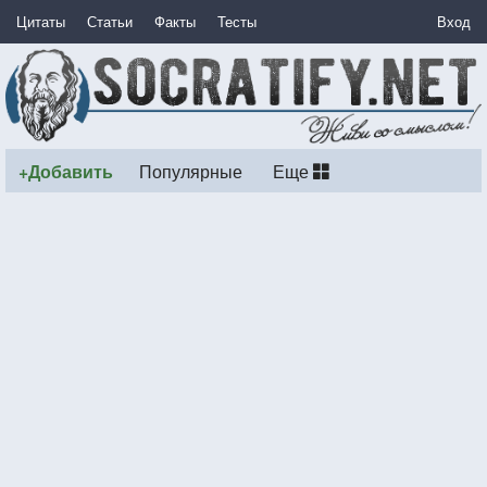
Цитаты
Статьи
Факты
Тесты
Вход
+Добавить
Популярные
Еще