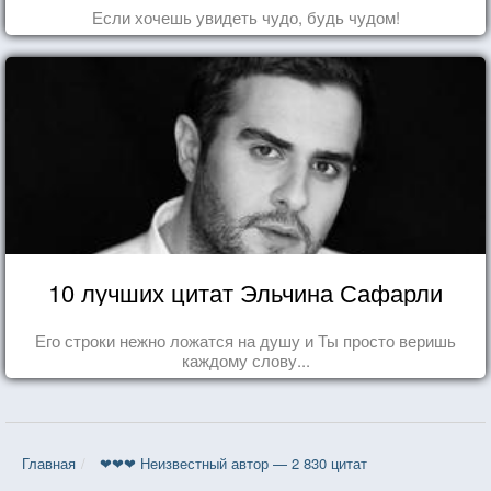
Если хочешь увидеть чудо, будь чудом!
10 лучших цитат Эльчина Сафарли
Его строки нежно ложатся на душу и Ты просто веришь
каждому слову...
Главная
❤❤❤ Неизвестный автор — 2 830 цитат