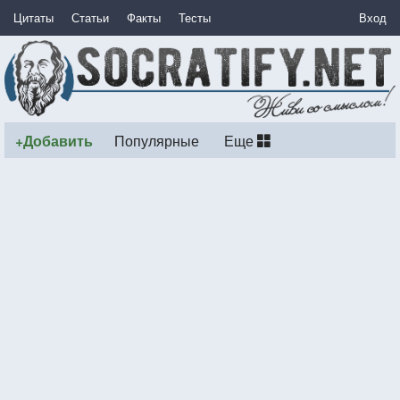
Цитаты
Статьи
Факты
Тесты
Вход
+Добавить
Популярные
Еще