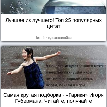
Лучшее из лучшего! Топ 25 популярных
цитат
Читай и вдохновляйся!
Самая крутая подборка - «Гарики» Игоря
Губермана. Читайте, получайте
удовольствие!