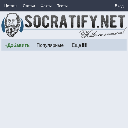
Цитаты
Статьи
Факты
Тесты
Вход
+Добавить
Популярные
Еще