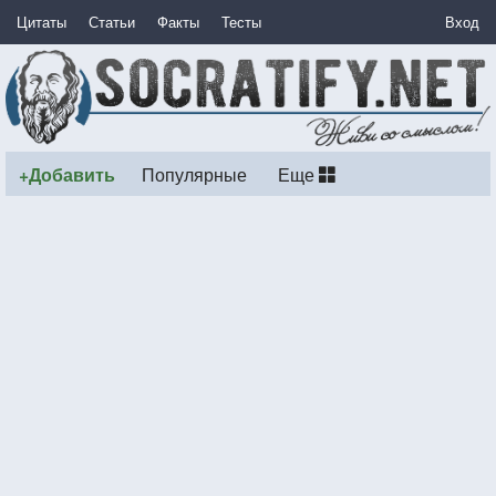
Цитаты
Статьи
Факты
Тесты
Вход
+Добавить
Популярные
Еще