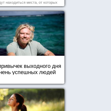
дут находиться места, от которых
хватывает дух и кружится голова...
привычек выходного дня
чень успешных людей