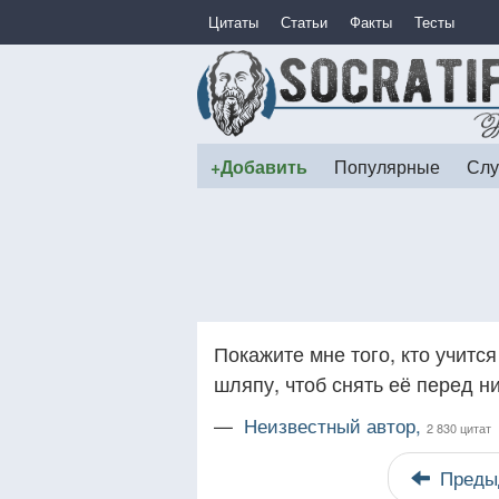
Цитаты
Статьи
Факты
Тесты
+Добавить
Популярные
Слу
Покажите мне того, кто учитс
шляпу, чтоб снять её перед н
—
Неизвестный автор,
2 830 цитат
Преды