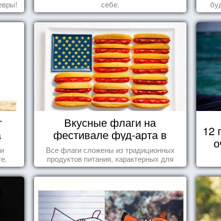
евры!
себе.
бу
пере
т
Вкусные флаги на
12 
а
фестивале фуд-арта в
о
Сиднее
 и
Все флаги сложены из традиционных
е.
продуктов питания, характерных для
этих стран.