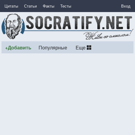
Цитаты
Статьи
Факты
Тесты
Вход
+Добавить
Популярные
Еще