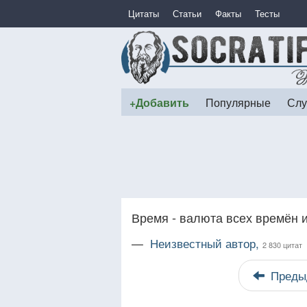
Цитаты
Статьи
Факты
Тесты
+Добавить
Популярные
Слу
Время - валюта всех времён 
—
Неизвестный автор,
2 830 цитат
Преды