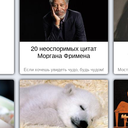
20 неоспоримых цитат
Моргана Фримена
Если хочешь увидеть чудо, будь чудом!
Мост