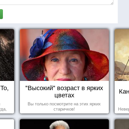
То,
"Высокий" возраст в ярких
Ка
цветах
и
Вы только посмотрите на этих ярких
да,
старичков!
Неве
уг к