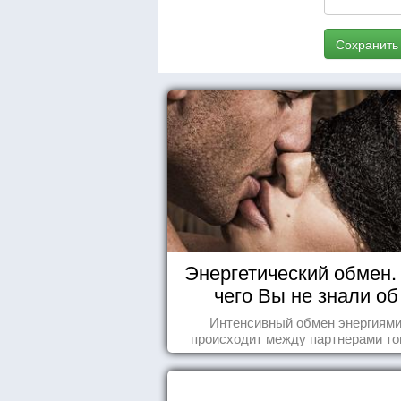
Сохранить
Энергетический обмен. 
чего Вы не знали об
отношениях
Интенсивный обмен энергиям
происходит между партнерами тог
когда они испытывают симпатию др
другу...