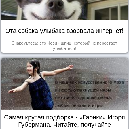
Эта собака-улыбака взорвала интернет!
Знакомьтесь: это Чеви - шпиц, который не перестает
улыбаться!
Самая крутая подборка - «Гарики» Игоря
Губермана. Читайте, получайте