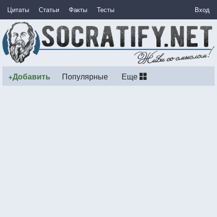
Цитаты
Статьи
Факты
Тесты
Вход
+Добавить
Популярные
Еще