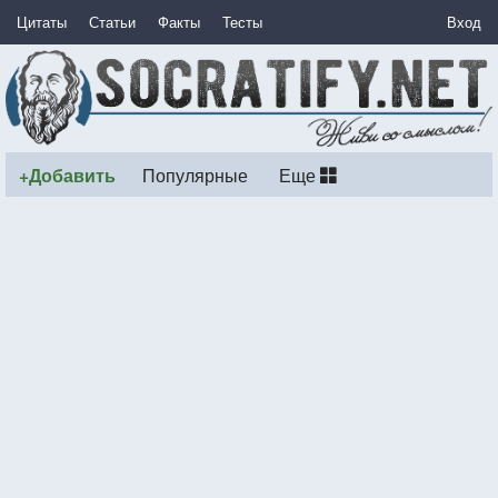
Цитаты
Статьи
Факты
Тесты
Вход
+Добавить
Популярные
Еще