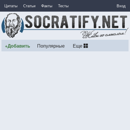
Цитаты
Статьи
Факты
Тесты
Вход
+Добавить
Популярные
Еще