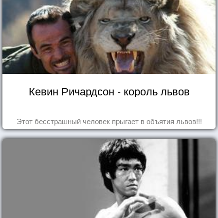
Кевин Ричардсон - король львов
Этот бесстрашный человек прыгает в объятия львов!!!