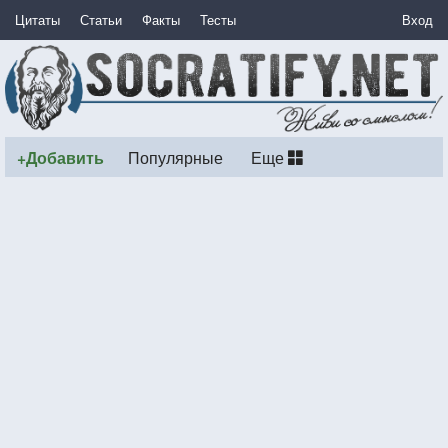
Цитаты
Статьи
Факты
Тесты
Вход
+Добавить
Популярные
Еще