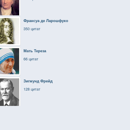
Франсуа де Ларошфуко
350 цитат
Мать Тереза
66 цитат
Зигмунд Фрейд
128 цитат