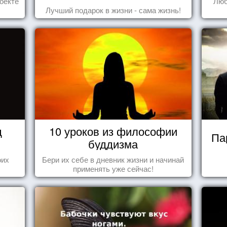
оекте
Люб
Лучший подарок в жизни - сама жизнь!
д
10 уроков из философии
Па
буддизма
оих
Бери их себе в дневник жизни и начинай
применять уже сейчас!