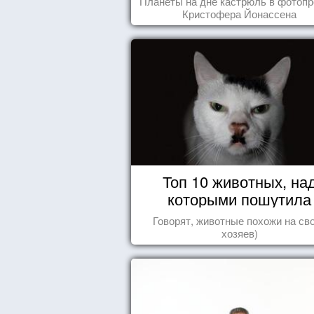
Планеты на дне кастрюль в фотопр
Кристофера Йонассена
Топ 10 животных, на
которыми пошутила
природа
Говорят, животные похожи на св
хозяев)