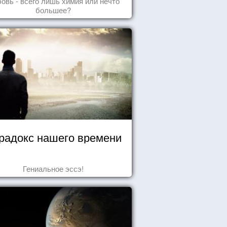
овь - всего лишь химия или нечто
большее?
радокс нашего времени
Гениальное эссэ!