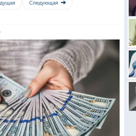
дущая
Следующая
я