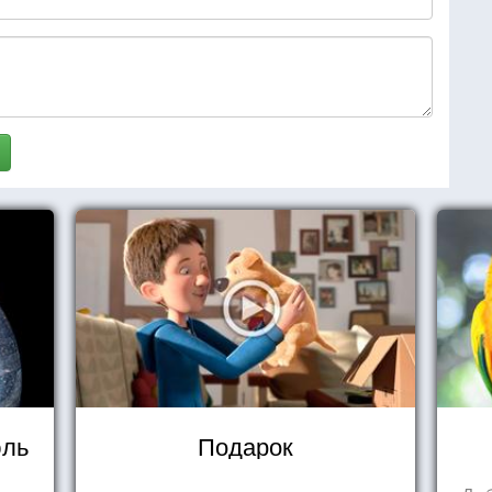
юль
Подарок