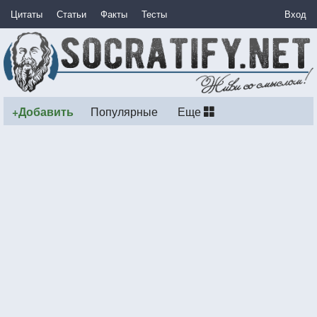
Цитаты
Статьи
Факты
Тесты
Вход
+Добавить
Популярные
Еще