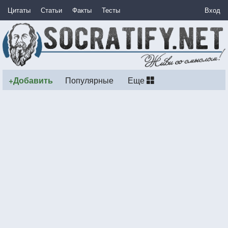
Цитаты
Статьи
Факты
Тесты
Вход
+Добавить
Популярные
Еще