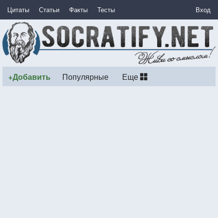
Цитаты
Статьи
Факты
Тесты
Вход
+Добавить
Популярные
Еще