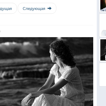
дущая
Следующая
я