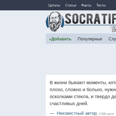
Цитаты
Статьи
Факты
Тесты
+Добавить
Популярные
Слу
В жизни бывают моменты, кот
плохо, сложно и больно, нужн
осколками стекла, и твердо д
счастливых дней.
—
Неизвестный автор,
2 830 цитат