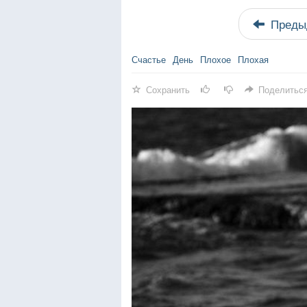
Преды
Счастье
День
Плохое
Плохая
Сохранить
Поделитьс