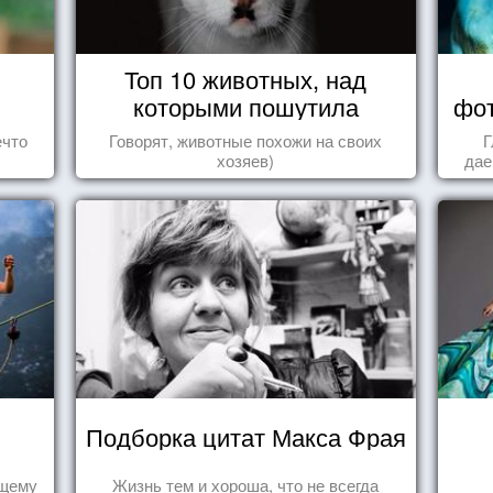
Топ 10 животных, над
которыми пошутила
фот
природа
ечто
Говорят, животные похожи на своих
Г
хозяев)
дае
Подборка цитат Макса Фрая
ящему
Жизнь тем и хороша, что не всегда