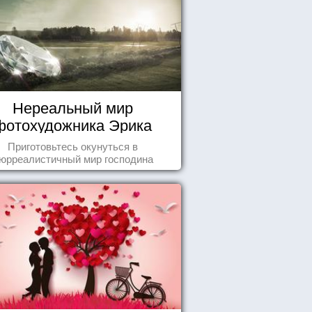
Нереальный мир
фотохудожника Эрика
Йоханссона
Приготовьтесь окунуться в
юрреалистичный мир господина
Йоханссона