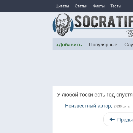
Цитаты
Статьи
Факты
Тесты
+Добавить
Популярные
Слу
У любой тоски есть год спустя
—
Неизвестный автор,
2 830 цитат
Преды