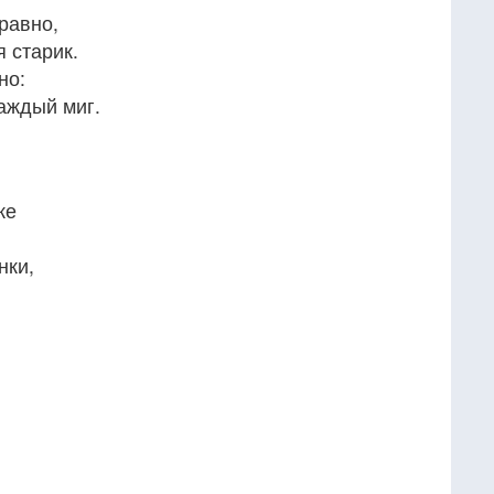
-равно,
 старик.
но:
аждый миг.
ке
нки,