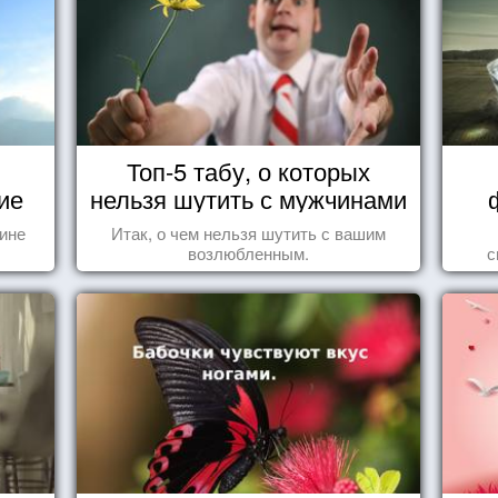
Топ-5 табу, о которых
ие
нельзя шутить с мужчинами
тине
Итак, о чем нельзя шутить с вашим
возлюбленным.
с