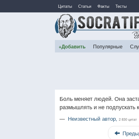
Цитаты
Статьи
Факты
Тесты
+Добавить
Популярные
Слу
Боль меняет людей. Она заст
размышлять и не подпускать к
—
Неизвестный автор,
2 830 цитат
Преды