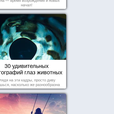
на — время возрождения и новых
начал!
30 удивительных
ографий глаз животных
лядя на эти кадры, просто диву
шься, насколько же разнообразна
природа нашего мира!