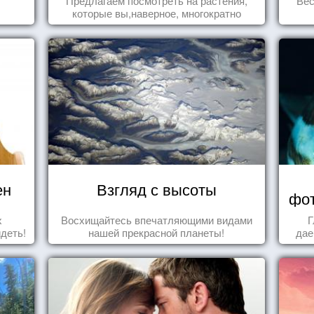
Предлагаем посмотреть на растения,
Вес
которые вы,наверное, многократно
видели , но никогда не представляли
себе, что употребляете их в пищу.
ен
Взгляд с высоты
фот
х
Восхищайтесь впечатляющими видами
Г
идеть!
нашей прекрасной планеты!
дае