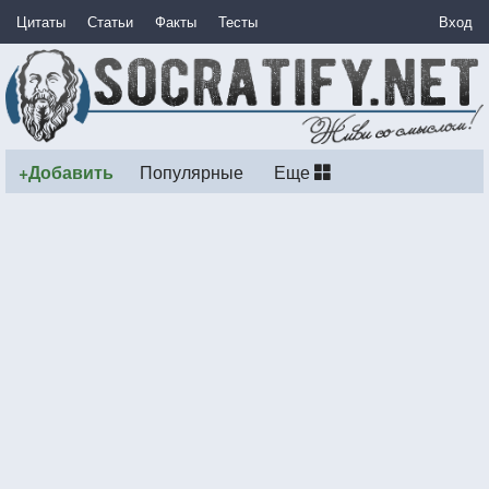
Цитаты
Статьи
Факты
Тесты
Вход
+Добавить
Популярные
Еще