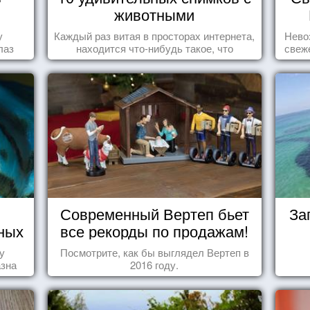
животными
у
Каждый раз витая в просторах интернета,
Нево
лаз
находится что-нибудь такое, что
свеж
заставляет улыбнуться, удивиться,
восхититься...
Современный Вертеп бьет
За
ных
все рекорды по продажам!
у
Посмотрите, как бы выглядел Вертеп в
азна
2016 году.