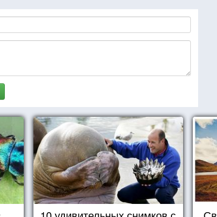
в
10 удивительных снимков с
Св