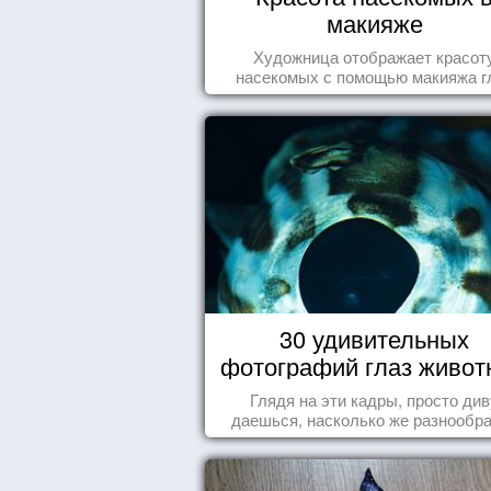
макияже
Художница отображает красот
насекомых с помощью макияжа г
30 удивительных
фотографий глаз живот
Глядя на эти кадры, просто див
даешься, насколько же разнообр
природа нашего мира!