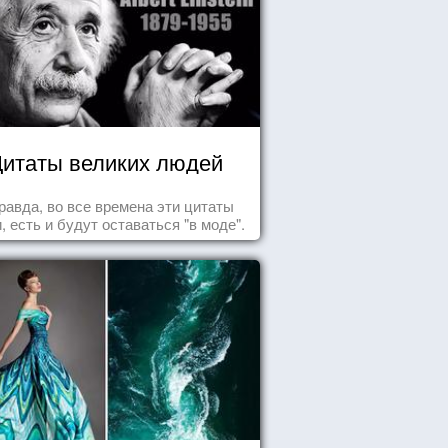
итаты великих людей
равда, во все времена эти цитаты
, есть и будут оставаться "в моде".