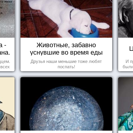
 -
Животные, забавно
Ц
ана.
уснувшие во время еды
дцем.
Друзья наши меньшие тоже любят
И п
 всех
поспать!
были