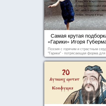
Самая крутая подборка
«Гарики» Игоря Губерм
Читайте, получайте
Поэзия с горячим и страстным сер
удовольствие!
"Гарики" - потрясающая форма для
случаев жизни.