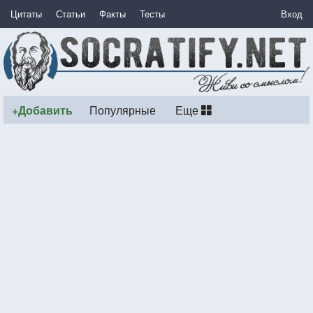
Цитаты
Статьи
Факты
Тесты
Вход
+Добавить
Популярные
Еще