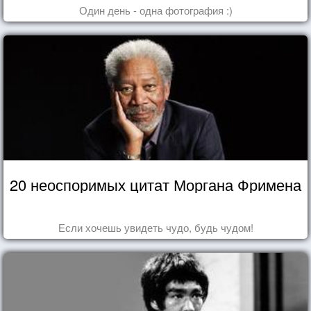
Один день - одна фотография :)
20 неоспоримых цитат Моргана Фримена
Если хочешь увидеть чудо, будь чудом!