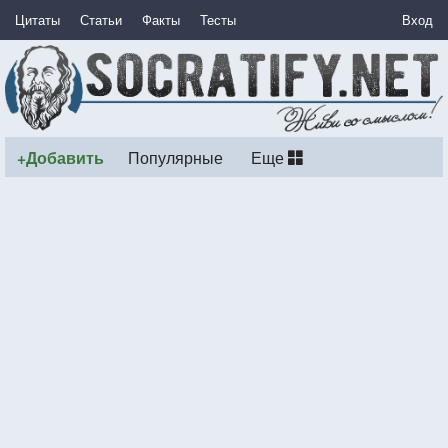
Цитаты
Статьи
Факты
Тесты
Вход
+Добавить
Популярные
Еще