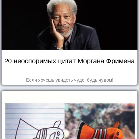
20 неоспоримых цитат Моргана Фримена
Если хочешь увидеть чудо, будь чудом!