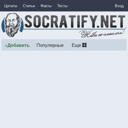
Цитаты
Статьи
Факты
Тесты
Вход
+Добавить
Популярные
Еще