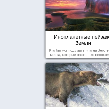
Инопланетные пейза
Земли
Кто бы мог подумать, что на Земле
места, которые настолько непохож
привычные для человечества пейз
что кажутся и вовсе инопланетны