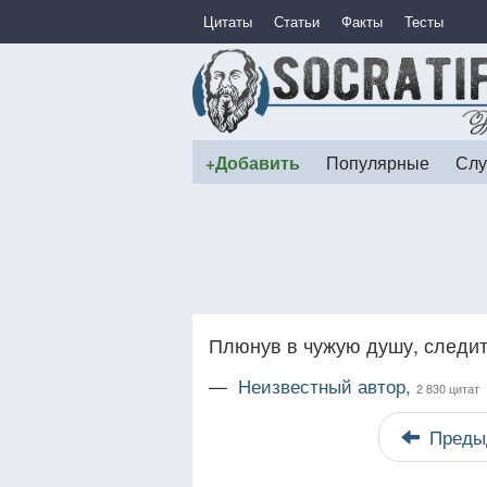
Цитаты
Статьи
Факты
Тесты
+Добавить
Популярные
Слу
Плюнув в чужую душу, следит
—
Неизвестный автор,
2 830 цитат
Преды