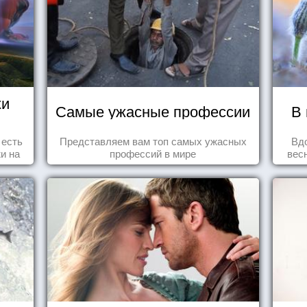
жи
Самые ужасные профессии
В 
 есть
Представляем вам топ самых ужасных
Вд
и на
профессий в мире
вес
ажи,
ми!