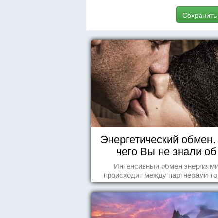
Сохранить
Энергетический обмен. 
чего Вы не знали об
отношениях
Интенсивный обмен энергиям
происходит между партнерами тог
когда они испытывают симпатию др
другу...