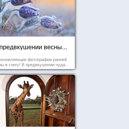
предвкушении весны...
охновляющие фотографии ранней
ны в снегу! В предвкушении чуда...