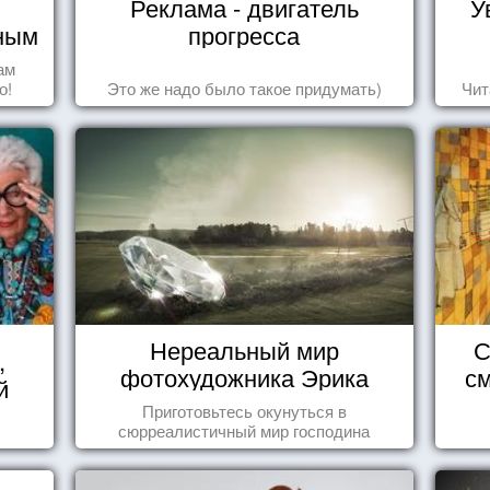
Реклама - двигатель
У
чным
прогресса
ам
о!
Это же надо было такое придумать)
Чит
Нереальный мир
С
,
фотохудожника Эрика
см
й
Йоханссона
Приготовьтесь окунуться в
сюрреалистичный мир господина
Йоханссона