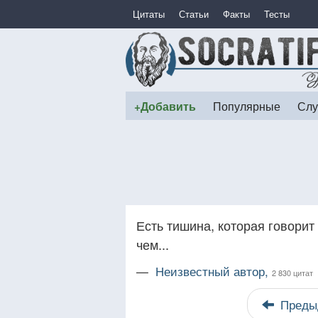
Цитаты
Статьи
Факты
Тесты
+Добавить
Популярные
Слу
Есть тишина, которая говорит 
чем...
—
Неизвестный автор,
2 830 цитат
Преды