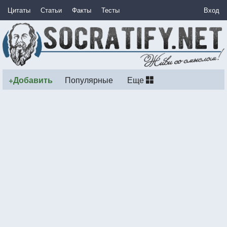
Цитаты
Статьи
Факты
Тесты
Вход
+Добавить
Популярные
Еще