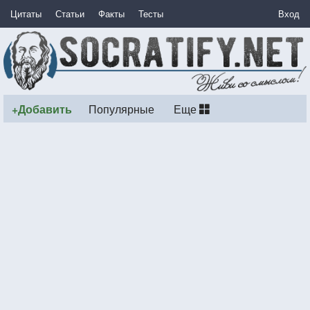
Цитаты
Статьи
Факты
Тесты
Вход
+Добавить
Популярные
Еще