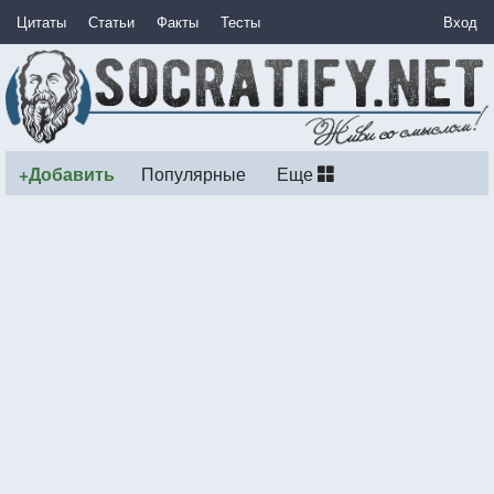
Цитаты
Статьи
Факты
Тесты
Вход
+Добавить
Популярные
Еще