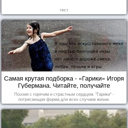
тест
Самая крутая подборка - «Гарики» Игоря
Губермана. Читайте, получайте
удовольствие!
Поэзия с горячим и страстным сердцем. "Гарики" -
потрясающая форма для всех случаев жизни.