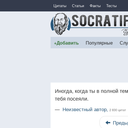
Цитаты
Статьи
Факты
Тесты
+Добавить
Популярные
Слу
Иногда, когда ты в полной те
тебя посеяли.
—
Неизвестный автор,
2 830 цитат
Преды