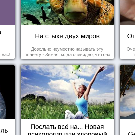
о
На стыке двух миров
От
Довольно неуместно называть эту
Оче
 вас!
планету - Земля, когда очевидно, что она
- Океан.
Послать всё на... Новая
юль
психология или здоровый
Ge