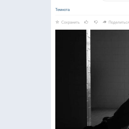
Темнота
Сохранить
Поделитьс