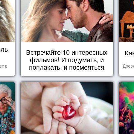
оль
Встречайте 10 интересных
Ка
фильмов! И подумать, и
поплакать, и посмеяться
ет в
Древн