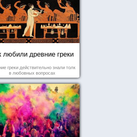
к любили древние греки
ие греки действительно знали толк
в любовных вопросах