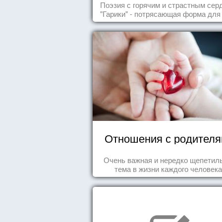
Читайте, получайте
Поэзия с горячим и страстным сер
удовольствие!
"Гарики" - потрясающая форма для
случаев жизни.
Отношения с родител
Очень важная и нередко щепетил
тема в жизни каждого человека