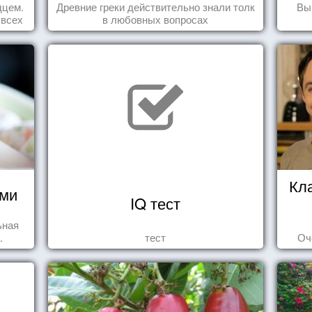
дцем.
Древние греки действительно знали толк
Вы
 всех
в любовных вопросах
Кл
ями
IQ тест
ьная
.
тест
Оч