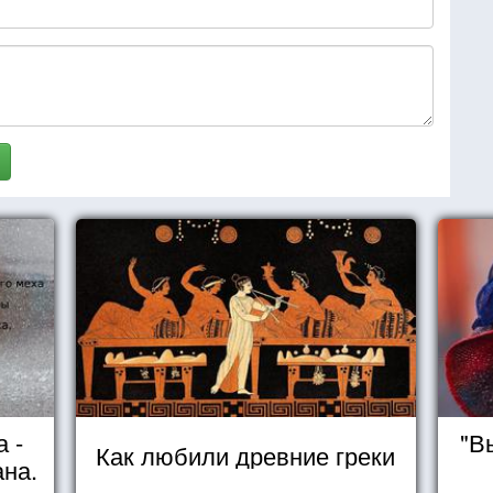
 -
"В
Как любили древние греки
ана.