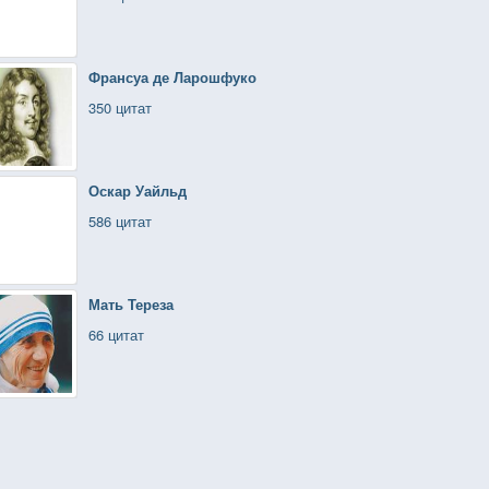
Франсуа де Ларошфуко
350 цитат
Оскар Уайльд
586 цитат
Мать Тереза
66 цитат