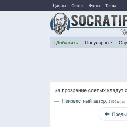
Цитаты
Статьи
Факты
Тесты
+Добавить
Популярные
Слу
За прозрение слепых кладут с
—
Неизвестный автор,
2 830 цитат
Преды