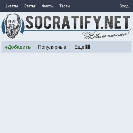
Цитаты
Статьи
Факты
Тесты
Вход
+Добавить
Популярные
Еще