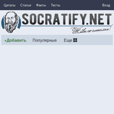
Цитаты
Статьи
Факты
Тесты
Вход
+Добавить
Популярные
Еще