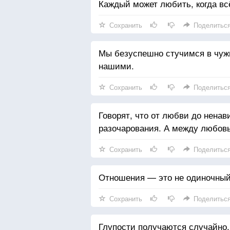
Каждый может любить, когда всё
Сохранить
Поделитьс
Мы безуспешно стучимся в чужие
нашими.
Сохранить
Поделитьс
Говорят, что от любви до ненав
разочарования. А между любовь
Сохранить
Поделитьс
Отношения — это не одиночный 
Сохранить
Поделитьс
Глупости получаются случайно