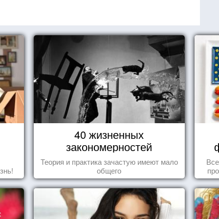
40 жизненных
закономерностей
Теория и практика зачастую имеют мало
Все
знь!
общего
про