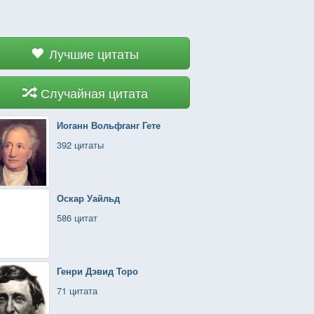
Лучшие цитаты
Случайная цитата
Иоганн Вольфганг Гете
392 цитаты
Оскар Уайльд
586 цитат
Генри Дэвид Торо
71 цитата