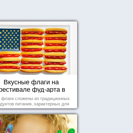
Вкусные флаги на
фестивале фуд-арта в
Сиднее
 флаги сложены из традиционных
дуктов питания, характерных для
этих стран.