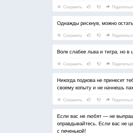
Сохранить
Поделитьс
Однажды рискнув, можно остать
Сохранить
Поделитьс
Волк слабее льва и тигра, но в 
Сохранить
Поделитьс
Никогда подкова не принесет теб
своему копыту и не начнешь пах
Сохранить
Поделитьс
Если вас не любят — не выпра
оправдывайтесь. Если вас не ц
с печенькой!