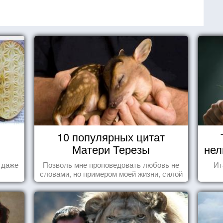
10 популярных цитат
Матери Терезы
нел
а даже
Позволь мне проповедовать любовь не
Ит
словами, но примером моей жизни, силой
влечения, воодушевляющим влиянием ...