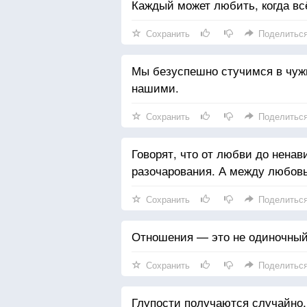
Каждый может любить, когда всё
Сохранить
Поделитьс
Мы безуспешно стучимся в чужие
нашими.
Сохранить
Поделитьс
Говорят, что от любви до ненав
разочарования. А между любовь
Сохранить
Поделитьс
Отношения — это не одиночный 
Сохранить
Поделитьс
Глупости получаются случайно