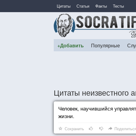
Цитаты
Статьи
Факты
Тесты
+Добавить
Популярные
Слу
Цитаты неизвестного а
Человек, научившийся управля
жизни.
Сохранить
Поделитьс