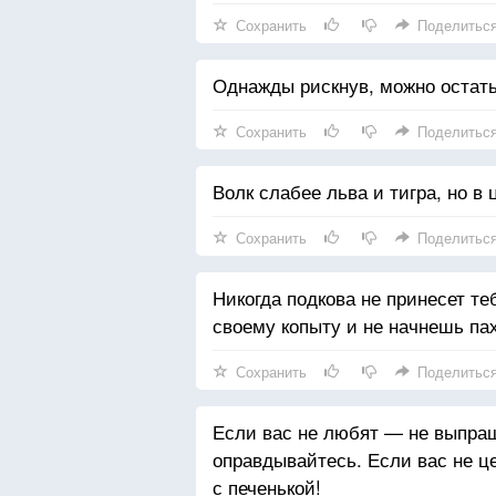
Сохранить
Поделитьс
Однажды рискнув, можно остать
Сохранить
Поделитьс
Волк слабее льва и тигра, но в 
Сохранить
Поделитьс
Никогда подкова не принесет теб
своему копыту и не начнешь пах
Сохранить
Поделитьс
Если вас не любят — не выпра
оправдывайтесь. Если вас не ц
с печенькой!