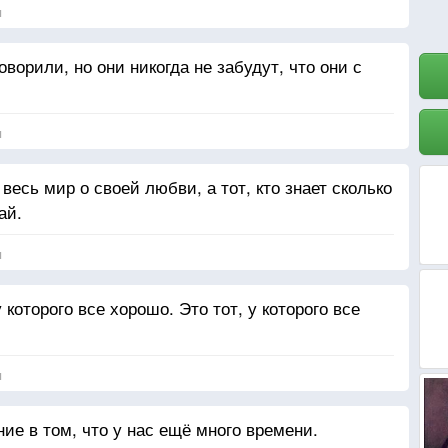
я
ворили, но они никогда не забудут, что они с
я
 весь мир о своей любви, а тот, кто знает сколько
ай.
я
которого все хорошо. Это тот, у которого все
я
е в том, что у нас ещё много времени.