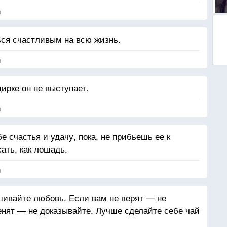
я
ся счастливым на всю жизнь.
я
цирке он не выступает.
я
е счастья и удачу, пока, не прибьешь ее к
ать, как лошадь.
я
шивайте любовь. Если вам не верят — не
енят — не доказывайте. Лучше сделайте себе чай