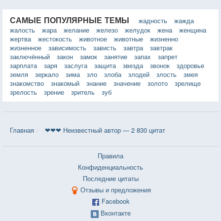
САМЫЕ ПОПУЛЯРНЫЕ ТЕМЫ
жадность
жажда
жалость
жара
желание
железо
желудок
жена
женщина
жертва
жестокость
животное
животные
жизненно
жизненное
зависимость
зависть
завтра
завтрак
заключённый
закон
замок
занятие
запах
запрет
зарплата
заря
заслуга
защита
звезда
звонок
здоровье
земля
зеркало
зима
зло
злоба
злодей
злость
змея
знакомство
знакомый
знание
значение
золото
зрелище
зрелость
зрение
зритель
зуб
Главная
❤❤❤ Неизвестный автор — 2 830 цитат
Правила
Конфиденциальность
Последние цитаты
Отзывы и предложения
Facebook
Вконтакте