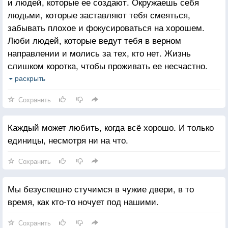
и людей, которые ее создают. Окружаешь себя
людьми, которые заставляют тебя смеяться,
забывать плохое и фокусироваться на хорошем.
Люби людей, которые ведут тебя в верном
направлении и молись за тех, кто нет. Жизнь
слишком коротка, чтобы проживать ее несчастно.
Падение - это часть жизни, но восстание - сама
раскрыть
жизнь.
Сохранить
Каждый может любить, когда всё хорошо. И только
единицы, несмотря ни на что.
Сохранить
Мы безуспешно стучимся в чужие двери, в то
время, как кто-то ночует под нашими.
Сохранить