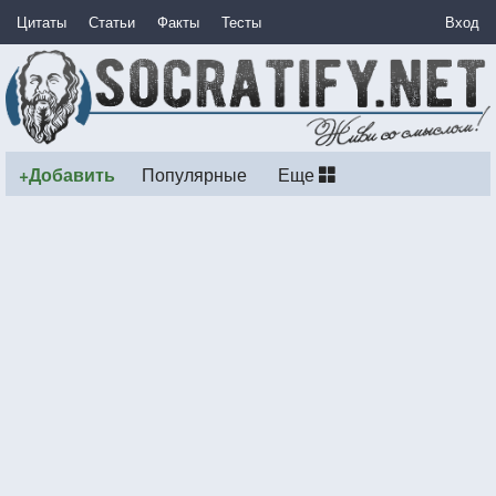
Цитаты
Статьи
Факты
Тесты
Вход
+Добавить
Популярные
Еще