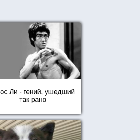
юс Ли - гений, ушедший
так рано