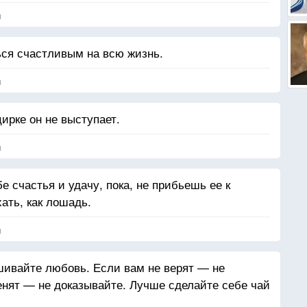
я
ся счастливым на всю жизнь.
я
цирке он не выступает.
я
е счастья и удачу, пока, не прибьешь ее к
ать, как лошадь.
я
шивайте любовь. Если вам не верят — не
енят — не доказывайте. Лучше сделайте себе чай