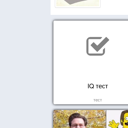
IQ тест
тест