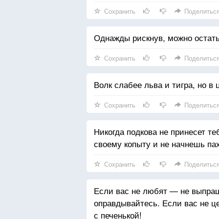
Сохранить
Поделитьс
Однажды рискнув, можно остать
Сохранить
Поделитьс
Волк слабее льва и тигра, но в 
Сохранить
Поделитьс
Никогда подкова не принесет теб
своему копыту и не начнешь пах
Сохранить
Поделитьс
Если вас не любят — не выпра
оправдывайтесь. Если вас не ц
с печенькой!