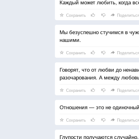
Каждый может любить, когда всё
Сохранить
Поделитьс
Мы безуспешно стучимся в чужие
нашими.
Сохранить
Поделитьс
Говорят, что от любви до ненав
разочарования. А между любовь
Сохранить
Поделитьс
Отношения — это не одиночный 
Сохранить
Поделитьс
Глупости получаются случайно