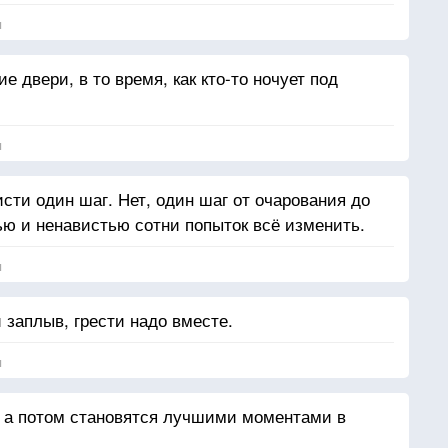
я
 двери, в то время, как кто-то ночует под
я
исти один шаг. Нет, один шаг от очарования до
ю и ненавистью сотни попыток всё изменить.
я
заплыв, грести надо вместе.
я
, а потом становятся лучшими моментами в