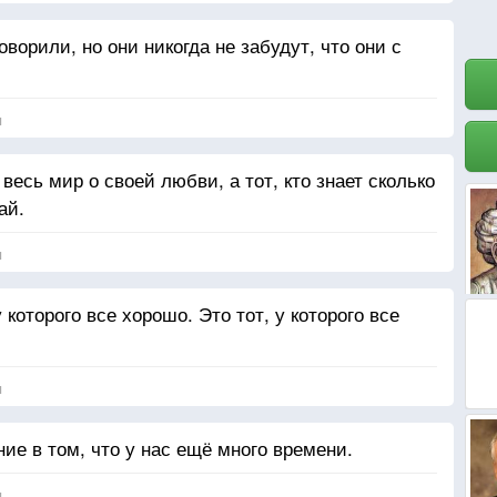
ворили, но они никогда не забудут, что они с
я
 весь мир о своей любви, а тот, кто знает сколько
ай.
я
которого все хорошо. Это тот, у которого все
я
е в том, что у нас ещё много времени.
я