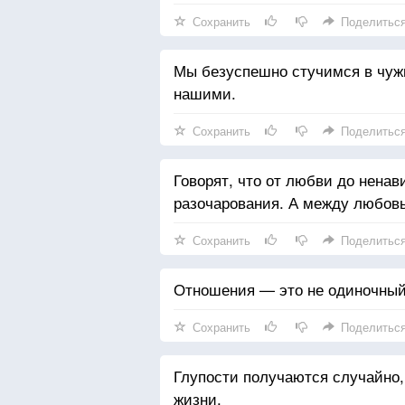
Сохранить
Поделитьс
Мы безуспешно стучимся в чужие
нашими.
Сохранить
Поделитьс
Говорят, что от любви до ненав
разочарования. А между любовь
Сохранить
Поделитьс
Отношения — это не одиночный 
Сохранить
Поделитьс
Глупости получаются случайно
жизни.