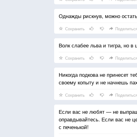
Однажды рискнув, можно остать
Сохранить
Поделитьс
Волк слабее льва и тигра, но в 
Сохранить
Поделитьс
Никогда подкова не принесет теб
своему копыту и не начнешь пах
Сохранить
Поделитьс
Если вас не любят — не выпра
оправдывайтесь. Если вас не ц
с печенькой!