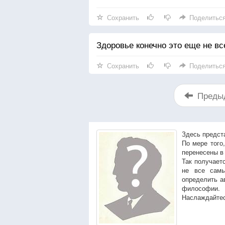
Сохранить
Поделитьс
Здоровье конечно это еще не все
Сохранить
Поделитьс
Преды
Здесь предст
По мере того
перенесены в
Так получает
не все сам
определить а
философии.
Наслаждайтес