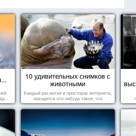
10 удивительных снимков с
..
животными
выс
ней
Каждый раз витая в просторах интернета,
а...
находится что-нибудь такое, что
заставляет улыбнуться, удивиться,
восхититься...