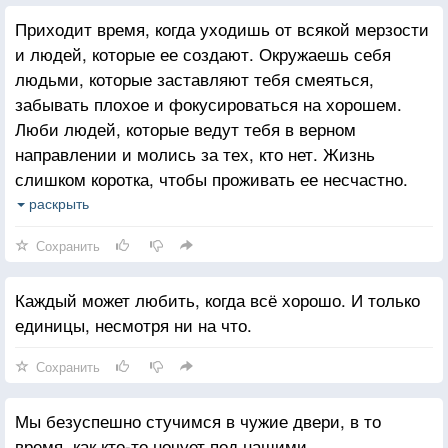
Приходит время, когда уходишь от всякой мерзости
и людей, которые ее создают. Окружаешь себя
людьми, которые заставляют тебя смеяться,
забывать плохое и фокусироваться на хорошем.
Люби людей, которые ведут тебя в верном
направлении и молись за тех, кто нет. Жизнь
слишком коротка, чтобы проживать ее несчастно.
Падение - это часть жизни, но восстание - сама
раскрыть
жизнь.
Сохранить
Каждый может любить, когда всё хорошо. И только
единицы, несмотря ни на что.
Сохранить
Мы безуспешно стучимся в чужие двери, в то
время, как кто-то ночует под нашими.