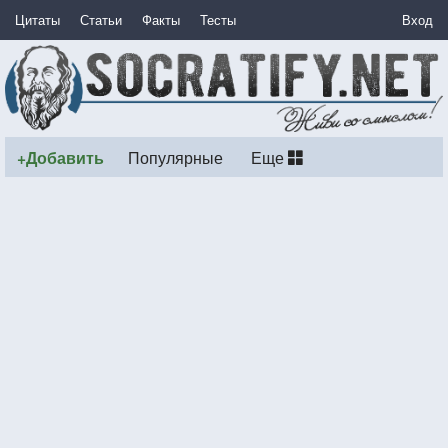
Цитаты
Статьи
Факты
Тесты
Вход
+Добавить
Популярные
Еще