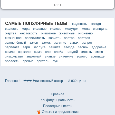
тест
САМЫЕ ПОПУЛЯРНЫЕ ТЕМЫ
жадность
жажда
жалость
жара
желание
железо
желудок
жена
женщина
жертва
жестокость
животное
животные
жизненно
жизненное
зависимость
зависть
завтра
завтрак
заключённый
закон
замок
занятие
запах
запрет
зарплата
заря
заслуга
защита
звезда
звонок
здоровье
земля
зеркало
зима
зло
злоба
злодей
злость
змея
знакомство
знакомый
знание
значение
золото
зрелище
зрелость
зрение
зритель
зуб
Главная
❤❤❤ Неизвестный автор — 2 830 цитат
Правила
Конфиденциальность
Последние цитаты
Отзывы и предложения