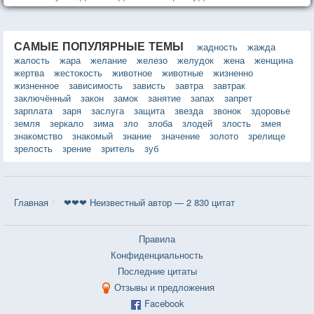
САМЫЕ ПОПУЛЯРНЫЕ ТЕМЫ
жадность
жажда
жалость
жара
желание
железо
желудок
жена
женщина
жертва
жестокость
животное
животные
жизненно
жизненное
зависимость
зависть
завтра
завтрак
заключённый
закон
замок
занятие
запах
запрет
зарплата
заря
заслуга
защита
звезда
звонок
здоровье
земля
зеркало
зима
зло
злоба
злодей
злость
змея
знакомство
знакомый
знание
значение
золото
зрелище
зрелость
зрение
зритель
зуб
Главная
❤❤❤ Неизвестный автор — 2 830 цитат
Правила
Конфиденциальность
Последние цитаты
Отзывы и предложения
Facebook