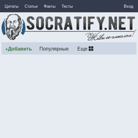
Цитаты
Статьи
Факты
Тесты
Вход
+Добавить
Популярные
Еще