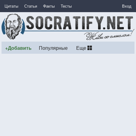
Цитаты
Статьи
Факты
Тесты
Вход
+Добавить
Популярные
Еще