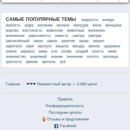
впечатлений!
САМЫЕ ПОПУЛЯРНЫЕ ТЕМЫ
жадность
жажда
жалость
жара
желание
железо
желудок
жена
женщина
жертва
жестокость
животное
животные
жизненно
жизненное
зависимость
зависть
завтра
завтрак
заключённый
закон
замок
занятие
запах
запрет
зарплата
заря
заслуга
защита
звезда
звонок
здоровье
земля
зеркало
зима
зло
злоба
злодей
злость
змея
знакомство
знакомый
знание
значение
золото
зрелище
зрелость
зрение
зритель
зуб
Главная
❤❤❤ Неизвестный автор — 2 830 цитат
Правила
Конфиденциальность
Последние цитаты
Отзывы и предложения
Facebook