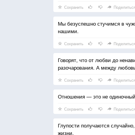
Сохранить
Поделитьс
Мы безуспешно стучимся в чужие
нашими.
Сохранить
Поделитьс
Говорят, что от любви до ненав
разочарования. А между любовь
Сохранить
Поделитьс
Отношения — это не одиночный 
Сохранить
Поделитьс
Глупости получаются случайно
жизни.