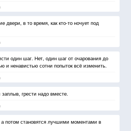
я
 двери, в то время, как кто-то ночует под
я
исти один шаг. Нет, один шаг от очарования до
ю и ненавистью сотни попыток всё изменить.
я
заплыв, грести надо вместе.
я
, а потом становятся лучшими моментами в