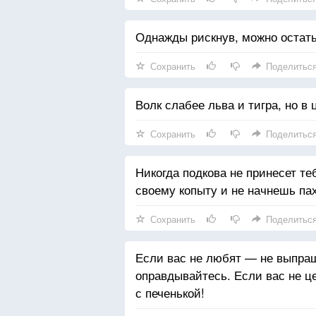
Однажды рискнув, можно остать
Сохранить
Поделитьс
Волк слабее льва и тигра, но в 
Сохранить
Поделитьс
Никогда подкова не принесет теб
своему копыту и не начнешь пах
Сохранить
Поделитьс
Если вас не любят — не выпра
оправдывайтесь. Если вас не ц
с печенькой!