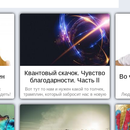
Квантовый скачок. Чувство
ен
Во 
благодарности. Часть II
х
Вот тут то нам и нужен какой то толчек,
идеть!
трамплин, который забросит нас в новую
Люд
реальность. БЛАГОДАРНОСТЬ.