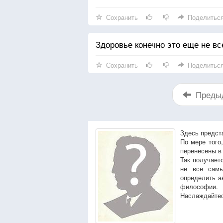
Сохранить
Поделитьс
Здоровье конечно это еще не все
Сохранить
Поделитьс
Преды
Здесь предст
По мере того
перенесены в
Так получает
не все сам
определить а
философии.
Наслаждайтес