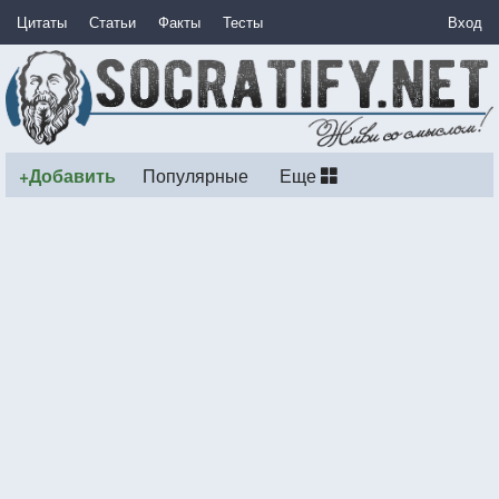
Цитаты
Статьи
Факты
Тесты
Вход
+Добавить
Популярные
Еще