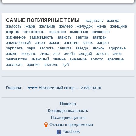
САМЫЕ ПОПУЛЯРНЫЕ ТЕМЫ
жадность
жажда
жалость
жара
желание
железо
желудок
жена
женщина
жертва
жестокость
животное
животные
жизненно
жизненное
зависимость
зависть
завтра
завтрак
заключённый
закон
замок
занятие
запах
запрет
зарплата
заря
заслуга
защита
звезда
звонок
здоровье
земля
зеркало
зима
зло
злоба
злодей
злость
змея
знакомство
знакомый
знание
значение
золото
зрелище
зрелость
зрение
зритель
зуб
Главная
❤❤❤ Неизвестный автор — 2 830 цитат
Правила
Конфиденциальность
Последние цитаты
Отзывы и предложения
Facebook